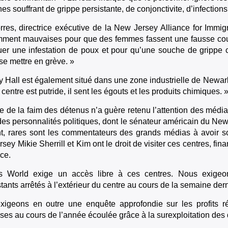
s souffrant de grippe persistante, de conjonctivite, d’infections 
res, directrice exécutive de la New Jersey Alliance for Immigr
mment mauvaises pour que des femmes fassent une fausse cou
er une infestation de poux et pour qu’une souche de grippe ci
se mettre en grève. »
 Hall est également situé dans une zone industrielle de Newark,
centre est putride, il sent les égouts et les produits chimiques. 
e de la faim des détenus n’a guère retenu l’attention des médias
des personnalités politiques, dont le sénateur américain du New 
t, rares sont les commentateurs des grands médias à avoir 
sey Mikie Sherrill et Kim ont le droit de visiter ces centres, fi
ce.
s World exige un accès libre à ces centres. Nous exigeons
tants arrêtés à l’extérieur du centre au cours de la semaine dern
xigeons en outre une enquête approfondie sur les profits r
ises au cours de l’année écoulée grâce à la surexploitation des