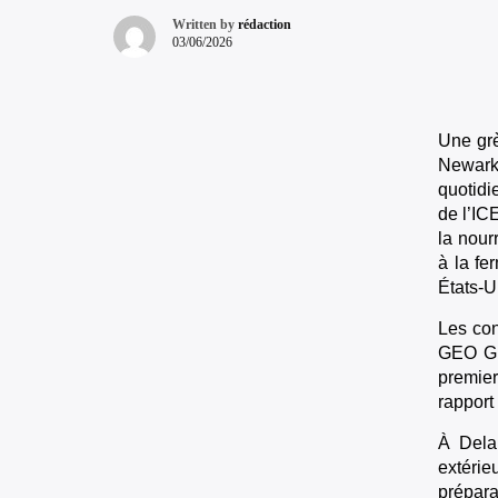
Written by
rédaction
03/06/2026
Une grè
Newark
quotidi
de l’IC
la nour
à la fe
États-U
Les con
GEO Gro
premier
rapport
À Dela
extérie
prépara