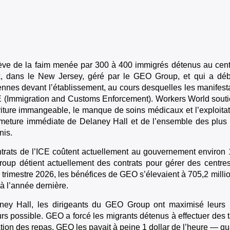
ve de la faim menée par 300 à 400 immigrés détenus au cent
, dans le New Jersey, géré par le GEO Group, et qui a déb
ennes devant l’établissement, au cours desquelles les manifest
E (Immigration and Customs Enforcement). Workers World soutien
riture immangeable, le manque de soins médicaux et l’exploitat
rmeture immédiate de Delaney Hall et de l’ensemble des plus d
nis.
trats de l’ICE coûtent actuellement au gouvernement environ 1
up détient actuellement des contrats pour gérer des centres
 trimestre 2026, les bénéfices de GEO s’élevaient à 705,2 milli
 à l’année dernière.
ney Hall, les dirigeants du GEO Group ont maximisé leurs p
urs possible. GEO a forcé les migrants détenus à effectuer des 
tion des repas. GEO les payait à peine 1 dollar de l’heure — qua