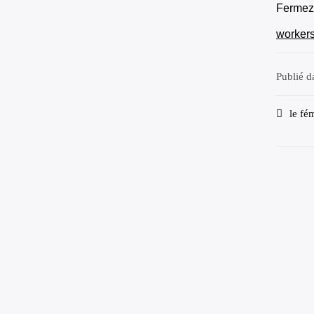
Fermez 
workers
Publié 
Navi
le fé
de
l’arti