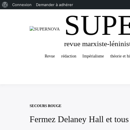
À
Connexion
Demander à adhérer
SUP
Passer
propos
au
de
contenu
WordPress
revue marxiste-léninis
Revue
rédaction
Impérialisme
théorie et hi
SECOURS ROUGE
Fermez Delaney Hall et tous 