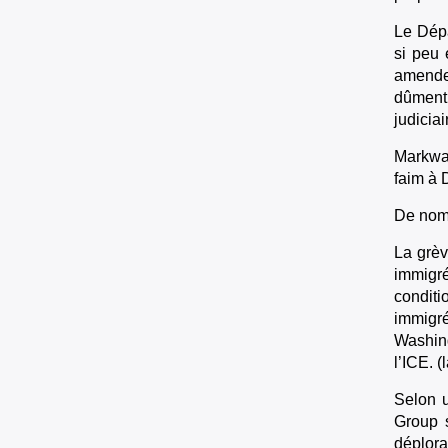
Le Dépa
si peu 
amendem
dûment 
judicia
Markway
faim à 
De nomb
La grèv
immigré
conditi
immigr
Washing
l’ICE. 
Selon u
Group s
déplora