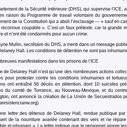
rtement de la Sécurité intérieure (DHS), qui supervise l’ICE,
en raison du Programme de travail volontaire du gouvernemen
ent de la Constitution qui a aboli l’esclavage — « sauf en cas 
reconnue coupable ». C’est un faux prétexte, car la grande ma
ire et n’ont été condamnés pour aucun crime.
ne Mullin, secrétaire du DHS, a menti dans un message publié s
Delaney Hall. Les conditions de détention ne sont pas inhumain
reuses manifestations dans les prisons de l’ICE
e de Delaney Hall n’est qu’une des nombreuses actions colle
s pour protester contre les conditions inhumaines et tortue
ons ont entraîné 56 décès en détention, dont 10 suicides p
és du comté de Torrance, au Nouveau-Mexique, et du centr
ton, ont annoncé la création de La Unión de Secuestrados p
(laresistencianw.org)
ne lettre des détenus de Delaney Hall, rendue publique par
ert de la nourriture avariée contenant des vers et ne répare
ble et inhumain ». La lettre indique que le personnel ignore l