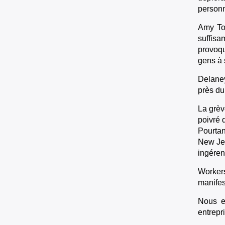
personne
Amy Tor
suffisa
provoqu
gens à 
Delaney
près du 
La grèv
poivré 
Pourtan
New Jer
ingéren
Worker
manifes
Nous e
entrepr