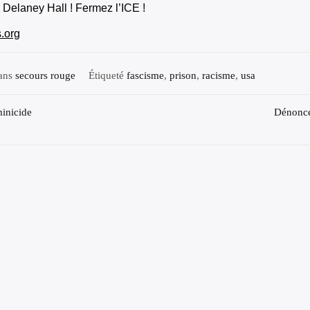
Delaney Hall ! Fermez l’ICE !
.org
dans
secours rouge
Étiqueté
fascisme
,
prison
,
racisme
,
usa
gation
minicide
Dénoncer
cle