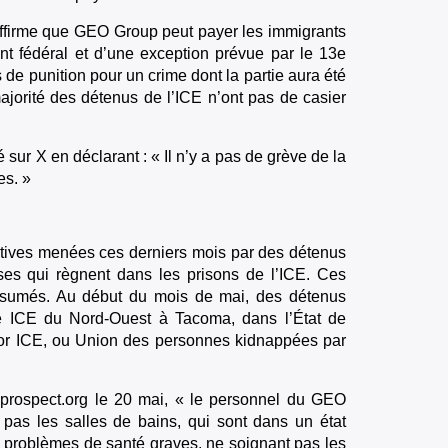
 affirme que GEO Group peut payer les immigrants
t fédéral et d’une exception prévue par le 13e
de punition pour un crime dont la partie aura été
jorité des détenus de l’ICE n’ont pas de casier
ur X en déclarant : « Il n’y a pas de grève de la
es. »
ctives menées ces derniers mois par des détenus
uses qui règnent dans les prisons de l’ICE. Ces
résumés. Au début du mois de mai, des détenus
e ICE du Nord-Ouest à Tacoma, dans l’État de
or ICE, ou Union des personnes kidnappées par
 prospect.org le 20 mai, « le personnel du GEO
 pas les salles de bains, qui sont dans un état
es problèmes de santé graves, ne soignant pas les