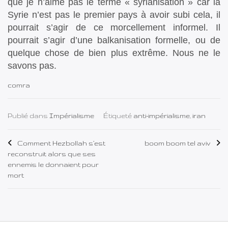
que je n’aime pas le terme « syrianisation » car la
Syrie n’est pas le premier pays à avoir subi cela, il
pourrait s’agir de ce morcellement informel. Il
pourrait s’agir d’une balkanisation formelle, ou de
quelque chose de bien plus extrême. Nous ne le
savons pas.
comra
Publié dans
Impérialisme
Étiqueté
anti-impérialisme
,
iran
Navigation
Comment Hezbollah s’est
boom boom tel aviv
reconstruit alors que ses
de
ennemis le donnaient pour
mort
l’article