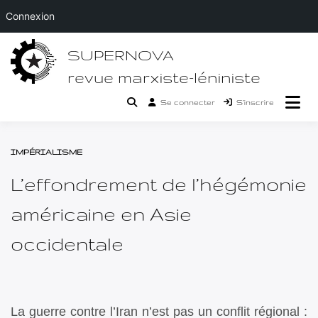
Connexion
Passer
SUPERNOVA
au
contenu
revue marxiste-léniniste
Se connecter
S’inscrire
IMPÉRIALISME
L’effondrement de l’hégémonie
américaine en Asie
occidentale
La guerre contre l’Iran n’est pas un conflit régional :