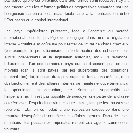
pas parce qu’elle est enracinée dans des formes semi-féodales, n’ayant
pas encore vécu les réformes politiques progressives apportées par une
bourgeoisie nationale, etc. mais faible face à la contradiction entre
l’État-nation et le capital international.
Les pays impérialistes puissants, face à l’anarchie du marché
international, ont le privilège de s’engager dans une « régulation
interne » continue et coûteuse pour tenter de limiter ce chaos chez eux
(par exemple, le protectionnisme, la ‘redistribution des richesses’, les
audits indépendants et la législation anti-trust, etc.) En revanche,
l’Ukraine est l’un des nombreux pays qui ne disposent pas de ces
moyens (car ils sont payés par les superprofits des opérations
impérialistes). Ici, le chaos du capital sape ses fondations mêmes, et le
dysfonctionnement des affaires internes se manifeste ouvertement par
la spéculation, la corruption, etc. Sans les superprofits de
l’impérialisme, il n’est pas possible de soudoyer une partie de la classe
ouvrière avec l’espoir d’une vie meilleure ; ainsi, lorsque les masses se
rebellent, l’État en est réduit à une répression excessive dans une
tentative désespérée de contrôler ses affaires internes. Dans de telles
situations, les puissances impériales restent aux aguets comme des
vautours.