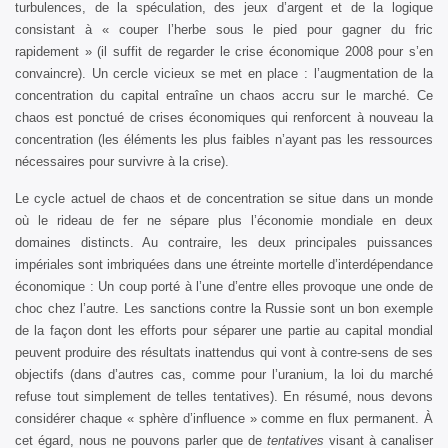
turbulences, de la spéculation, des jeux d’argent et de la logique
consistant à « couper l’herbe sous le pied pour gagner du fric
rapidement » (il suffit de regarder le crise économique 2008 pour s’en
convaincre). Un cercle vicieux se met en place : l’augmentation de la
concentration du capital entraîne un chaos accru sur le marché. Ce
chaos est ponctué de crises économiques qui renforcent à nouveau la
concentration (les éléments les plus faibles n’ayant pas les ressources
nécessaires pour survivre à la crise).
Le cycle actuel de chaos et de concentration se situe dans un monde
où le rideau de fer ne sépare plus l’économie mondiale en deux
domaines distincts. Au contraire, les deux principales puissances
impériales sont imbriquées dans une étreinte mortelle d’interdépendance
économique : Un coup porté à l’une d’entre elles provoque une onde de
choc chez l’autre. Les sanctions contre la Russie sont un bon exemple
de la façon dont les efforts pour séparer une partie au capital mondial
peuvent produire des résultats inattendus qui vont à contre-sens de ses
objectifs (dans d’autres cas, comme pour l’uranium, la loi du marché
refuse tout simplement de telles tentatives). En résumé, nous devons
considérer chaque « sphère d’influence » comme en flux permanent. À
cet égard, nous ne pouvons parler que de
tentatives
visant à canaliser