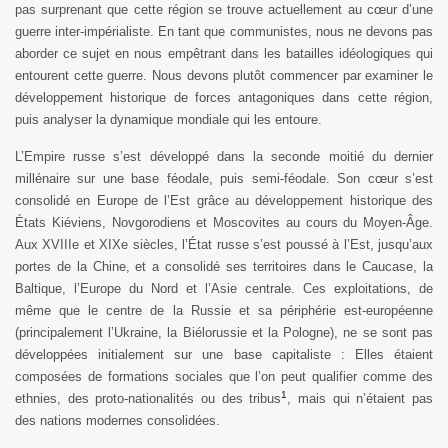
pas surprenant que cette région se trouve actuellement au cœur d’une
guerre inter-impérialiste. En tant que communistes, nous ne devons pas
aborder ce sujet en nous empêtrant dans les batailles idéologiques qui
entourent cette guerre. Nous devons plutôt commencer par examiner le
développement historique de forces antagoniques dans cette région,
puis analyser la dynamique mondiale qui les entoure.
L’Empire russe s’est développé dans la seconde moitié du dernier
millénaire sur une base féodale, puis semi-féodale. Son cœur s’est
consolidé en Europe de l’Est grâce au développement historique des
États Kiéviens, Novgorodiens et Moscovites au cours du Moyen-Âge.
Aux XVIIIe et XIXe siècles, l’État russe s’est poussé à l’Est, jusqu’aux
portes de la Chine, et a consolidé ses territoires dans le Caucase, la
Baltique, l’Europe du Nord et l’Asie centrale. Ces exploitations, de
même que le centre de la Russie et sa périphérie est-européenne
(principalement l’Ukraine, la Biélorussie et la Pologne), ne se sont pas
développées initialement sur une base capitaliste : Elles étaient
composées de formations sociales que l’on peut qualifier comme des
1
ethnies, des proto-nationalités ou des tribus
, mais qui n’étaient pas
des nations modernes consolidées.