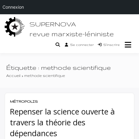
Connexion
Passer
SUPERNOVA
au
contenu
revue marxiste-léniniste
Se connecter
S’inscrire
Étiquette :
methode scientifique
Accueil
methode scientifique
MÉTROPOLIS
Repenser la science ouverte à
travers la théorie des
dépendances