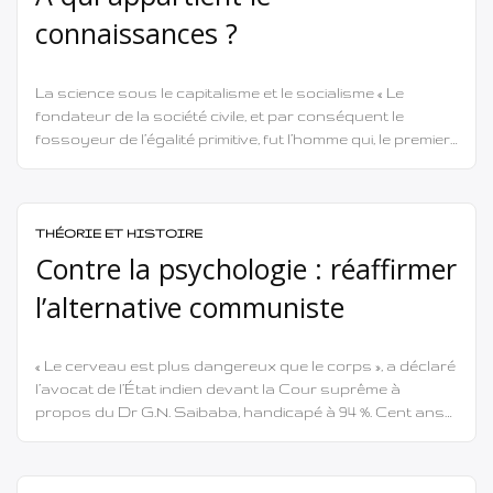
connaissances ?
La science sous le capitalisme et le socialisme « Le
fondateur de la société civile, et par conséquent le
fossoyeur de l’égalité primitive, fut l’homme qui, le premier,
clôtura un lopin de terre et déclara : “Cela m’appartient.” »
— G.V. Plekhanov1 « La question “À qui appartient le savoir
?” semble absurde à première […]
THÉORIE ET HISTOIRE
Contre la psychologie : réaffirmer
l’alternative communiste
« Le cerveau est plus dangereux que le corps », a déclaré
l’avocat de l’État indien devant la Cour suprême à
propos du Dr G.N. Saibaba, handicapé à 94 %. Cent ans
plus tôt, l’État fasciste de Mussolini avait tenu des
propos similaires à propos d’Antonio Gramsci, alors
emprisonné. La classe dirigeante reconnaît depuis