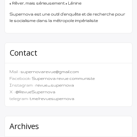
« Rêver, mais sérieusement » Lénine
longtemps […]
Supernova est une outil d’enquête et de recherche pour
le socialisme dans la métropole impérialiste
Contact
Mail :
supernovarevue@gmail.com
Facebook:
Supernova revue communiste
Instagram :
revue_supernova
X :
@RevueSupernova
telegram:
t.me/revuesupernova
Archives