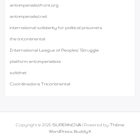
anti-imperialistfront.org
anti-imperialist.net
international solidarity for political prisoners
the tricontinental
International League of Peoples’ Struggle
platform anti imperialiste
solidnet
Coordinadora Tricontinental
Copyright © 2026
SUPERNOVA
| Powered by
Thème
WordPress BuddyX